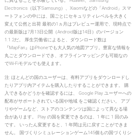
に異なることを示唆している。 Huawei、Samsung
Electronics（以下Samsung）、Xiaomiなどの「Android」スマ
ートフォンの中には、国ごとにセキュリティレベルを大きく
変えて公然と出荷 最初の1ヵ月はプレビュー運用で、現時点で
の最新版は7月13日公開（Android版は14日）のバージョン
1.1.2だ。 厚生労働省によると、ダウンロード数は
『MapFan』はiPhoneでも大人気の地図アプリ。豊富な情報を
丸ごとダウンロードでき、オフラインマッピングも可能なの
でWi-Fiモデルでも使えます。
注: ほとんどの国のユーザーは、有料アプリをダウンロードし
たりアプリ内アイテムを購入したりすることができます。 購
入できるかどうかを確認するには、 Google Play ユーザーへの
配布がサポートされている国や地域 をご確認ください。 アプ
リやゲームなど、ストアのコンテンツは国によって異なる場
合があります。 Play の国を変更できるのは、1 年に 1 回のみ
です。 いったん変更すると、1 年間は元に戻すことができま
せん。 国づくりシミュレーションゲーム145個もの国づくりシ