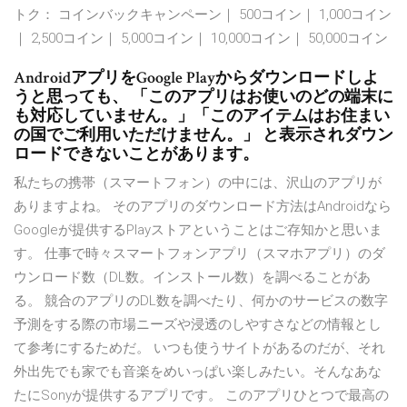
トク： コインバックキャンペーン｜ 500コイン｜ 1,000コイン
｜ 2,500コイン｜ 5,000コイン｜ 10,000コイン｜ 50,000コイン
AndroidアプリをGoogle Playからダウンロードしよ
うと思っても、 「このアプリはお使いのどの端末に
も対応していません。」「このアイテムはお住まい
の国でご利用いただけません。」 と表示されダウン
ロードできないことがあります。
私たちの携帯（スマートフォン）の中には、沢山のアプリが
ありますよね。 そのアプリのダウンロード方法はAndroidなら
Googleが提供するPlayストアということはご存知かと思いま
す。 仕事で時々スマートフォンアプリ（スマホアプリ）のダ
ウンロード数（DL数。インストール数）を調べることがあ
る。 競合のアプリのDL数を調べたり、何かのサービスの数字
予測をする際の市場ニーズや浸透のしやすさなどの情報とし
て参考にするためだ。 いつも使うサイトがあるのだが、それ
外出先でも家でも音楽をめいっぱい楽しみたい。そんなあな
たにSonyが提供するアプリです。 このアプリひとつで最高の