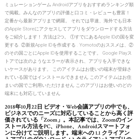
ミュレーションゲーム Androidアプリをおすすめランキング順
で掲載。みんなのアプリの評価と口コミ・レビューも豊富！
定番から最新アプリまで網羅。 それでは早速、海外でも日本
のApple Storeにアクセスしてアプリをダウンロードする方法
をご紹介します！ 方法は2つ。 ①すでにあるApple IDの国を変
更する. ②新規Apple IDを作成する . Yomotoのおススメは、②
のその国ごとにApple IDを使用することです。 Google Playス
トアでは次のようなエラーが表示され、アプリを入手できな
いケースがあります。 このアイテムはお使いの端末が登録さ
れている国ではインストールできません このアイテムはお住
まいの国でご利用いただけません このアプリはお使いのどの
端末にも対応していません
2018年10月22日 ビデオ・Web会議アプリの中でも、
ビジネスでのニーズに対応していることから高く評
価されている「Zoom」。本記事では、Zoomのイン
ストール方法をPC、iPhone、Androidスマートフォ
ンに分けてご説明します。端末への 1.1 クライアン