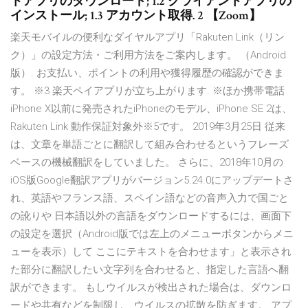
トアプリのダウンロード; 1.2 クライアントアプリの
インストール; 1.3 アカウント取得. 2 【Zoom】
楽天モバイルの便利なダイヤルアプリ「Rakuten Link（リン
ク）」の設定方法・ご利用方法をご案内します。 （Android
版）. お支払い、ポイントの利用や獲得履歴の確認ができま
す。 ※3 楽天ペイアプリが立ち上がります. ※ほか携帯電話
iPhone X以前に発売されたiPhoneのモデル、iPhone SE 2は、
Rakuten Link 動作保証対象外※5です。 2019年3月25日 従来
は、文章を単語ごとに翻訳して組み合わせるというフレーズ
ベースの機械翻訳をしていました。 さらに、2018年10月の
iOS版Google翻訳アプリがバージョン5.24.0にアップデートさ
れ、英語やフランス語、スペイン語などの音声入力で国ごと
の訛りや 日本語以外の言語をダウンロードするには、画面下
の設定を選択（Android版では左上のメニューボタンからメニ
ューを表示）して ここにテキストを合わせます」と表示され
た部分に翻訳したい文字列を合わせると、指定した言語へ翻
訳ができます。 もしウイルスが検出された場合は、ダウンロ
ードや共有などを制限し、ウイルスの拡散を防ぎます。 アプ