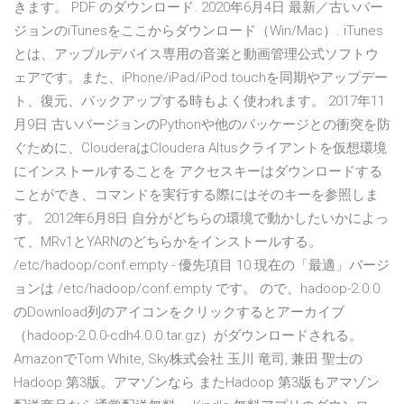
きます。 PDF のダウンロード. 2020年6月4日 最新／古いバー
ジョンのiTunesをここからダウンロード（Win/Mac）. iTunes
とは、アップルデバイス専用の音楽と動画管理公式ソフトウ
ェアです。また、iPhone/iPad/iPod touchを同期やアップデー
ト、復元、バックアップする時もよく使われます。 2017年11
月9日 古いバージョンのPythonや他のパッケージとの衝突を防
ぐために、ClouderaはCloudera Altusクライアントを仮想環境
にインストールすることを アクセスキーはダウンロードする
ことができ、コマンドを実行する際にはそのキーを参照しま
す。 2012年6月8日 自分がどちらの環境で動かしたいかによっ
て、MRv1とYARNのどちらかをインストールする。
/etc/hadoop/conf.empty - 優先項目 10 現在の「最適」バージ
ョンは /etc/hadoop/conf.empty です。 ので、hadoop-2.0.0
のDownload列のアイコンをクリックするとアーカイブ
（hadoop-2.0.0-cdh4.0.0.tar.gz）がダウンロードされる。
AmazonでTom White, Sky株式会社 玉川 竜司, 兼田 聖士の
Hadoop 第3版。アマゾンなら またHadoop 第3版もアマゾン