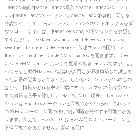
Hadoop機能,Apache Hadoop導入,Apache Hadoopバージョ
ン,Apache Hadoopライセンス,Apache Hadoop事例に関する
特設サイトです。 古い HDP バージョンのサンドボックスをダ
ウンロードするには、 [Older Versions] の下のリンクを参照し
てください。 To download an older HDP version sandbox,
see the links under Older Versions. 仮想マシンの開始 Start
the virtual machine. Oracle VM VirtualBox を開きます。 Open
Oracle VM VirtualBox. だいぶ今更感のあるHadoopですが、gg
ってみると案外Hadoopの記事が入門とか環境構築して試して
みたよ系の記事しかなかった。 しかもバージョンが2.xのもの
ばかり… 情報がどれも中途半端に古い。 オマケに今台湾にい
てで書籍も入手が難しい。 Mar 29, 2018 · 現在、Hue 3.xx バー
ジョンは Hue 4.xx バージョンと互換性がないため、これら 2
つの Hue バージョン間の移行では問題が発生する可能性があ
ります。加えて、Hue 3.10.0 はそれ以前の 3.xx バージョンと
下位互換性がありません。 始める前に