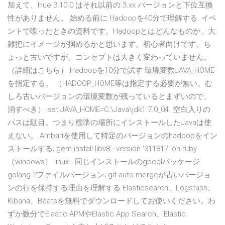
加えて、Hue 3.10.0 はそれ以前の 3.xx バージョンと下位互換
性がありません。 始める前に Hadoopを40分で理解する. イベ
ントで喋ったときの資料です。Hadoopとはどんなものか、大
雑把にイメージが掴めるかと思います。初心者向けです。ち
ょっと古いですが、コンセプトは大きく変わっていません。
（詳細はこちら） Hadoopを10分で試す 環境変数JAVA_HOME
を指定する。 （HADOOP_HOME等は指定する必要が無い。む
しろ古いバージョンの環境変数が残っているとまずいので、
消すべき） set JAVA_HOME=C:\Java\jdk1.7.0_04. 空白入りの
パスは駄目。つまり標準の場所にインストールしたJavaは使
えない。 Ambariを使用して特定のバージョンのhadoopをイン
ストールする; gem install libv8 --version '311817' on ruby
（windows） linux - 同じインストールのgocqlパッケージ
golang 2ファイルバージョン; git auto mergeが古いバージョ
ンの行を保持する理由を理解する Elasticsearch、Logstash、
Kibana、Beatsを無料でダウンロードしてお使いください。わ
ずか数分でElastic APMやElastic App Search、Elastic