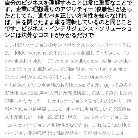
自分のビジネスを理解することは常に重要なことで
す。企業に理想通りのアジリティー (俊敏性) があっ
たとしても、進むべき正しい方向性を知らなけれ
ば、目を閉じたまま車を運転しているのと同じこと
です。ビジネス・インテリジェンス・ソリューショ
ンには法外なコストがかかるだけで
古い HDP バージョンのサンドボックスをダウンロードするに
は、 [Older Versions] の下のリンクを参照してください。 To
download an older HDP version sandbox, see the links under
Older Versions. 仮想マシンの開始 Start the virtual machine.
Oracle VM VirtualBox を開きます。 Open Oracle VM
VirtualBox. だいぶ今更感のあるHadoopですが、ggってみると
案外Hadoopの記事が入門とか環境構築して試してみたよ系の
記事しかなかった。 しかもバージョンが2.xのものばかり… 情
報がどれも中途半端に古い。 オマケに今台湾にいてで書籍も
入手が難しい。 Mar 29, 2018 · 現在、Hue 3.xx バージョンは
Hue 4.xx バージョンと互換性がないため、これら 2 つの Hue
バージョン間の移行では問題が発生する可能性があります。