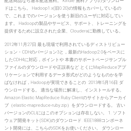
配送商品なら通常配送無料。 Kindle 無料アプリのダウンロー
ドはこちら。 Hadoop1.x(旧0.20)の情報もカバーしているの
で、これまでのバージョンを使う新旧のユーザに対応してい
ます。 Hadoopの製品やサービス、サポート、トレーニングを
提供するために設立された企業、Clouderaに勤務している。
2012年11月27日 最も現場で利用されているディストリビュー
ション・CDHのバージョン3と，最新のHadoop2.0をベースに
したCDH4に対応，ポイントや 本書のサポートページサンプル
ファイルのダウンロードや正誤表など とくにMapReduceアプ
リケーションで利用するデータ形式がどのようなものかを学
ばなければ，Hadoopが実現できることの 2013年5月16日 ダ
ウンロードする。 適当な場所に解凍し、インストールする。
Amazon Elastic MapReduce Ruby Clientのサイトからアーカイ
ブ（elastic-mapreduce-ruby.zip）をダウンロードする。 古い
バージョンのCLIにはこのオプションは存在しない。 1. ソフト
ウェア開発キット(SDK)のダウンロード. IEEE1888コンポーネ
ント開発には、こちらのSDKをお使いください。 ダウンロー