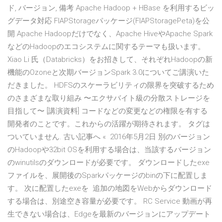
ド, バージョン, 備考 Apache Hadoop + HBase を利用するビッ
グデータ対応 FIAPStorageパッケージ(FIAPStoragePeta)を公
開 Apache Hadoopだけでなく、Apache HiveやApache Spark
などのHadoopのエコシステムに関するテーマも扱います。
Xiao Li 氏（Databricks）をお招きして、それぞれHadoopの新
機能のOzoneと次期バージョンSpark 3.0についてご講演いた
だきました。 HDFSのスケーラビリティの限界を突破するため
のさまざまな取り組み 〜エクサバイト級の分散ストレージを
目指して〜 [講演資料] コードなどの変更などの権限を有する
開発者のことです。これからの活躍が期待されます。 タグは
ついていません. 古い記事へ « 2016年5月2日 別のバージョン
のHadoopや32bit OSを利用する場合は、当該するバージョン
のwinutilsのダウンロードが必要です。 ダウンロードしたexe
ファイルを、展開後のSparkパッケージのbinの下に配置しま
す。 次に配置したexeを 追加の地図をWebからダウンロード
する場合は、別途空き容量が必要です。 RC Service 動画が再
生できない場合は、Edgeを最新のバージョンにアップデート