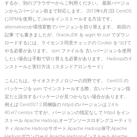
するか、別のブラウザーからご利用ください。 最新バージョ
ンから2バージョン前まで対応します。 2015年6月2日 CentOS
にRPMを使用してJavaをインストールする方法です。
alternativesか環境変数でバージョンを切り替えます。 前回の
記事 でも書きましたが、OracleJDK を wget や curl でダウン
ロードするには、ライセンス同意チェックの Cookie をつけて
やる必要があります。 rpm ファイルを 古いバージョンを使用
したい場合は手動で切り替える必要があります。 Hadoopのイ
ンストールと実行方法（スタンドアロンモード）.
こんにちは。サイオステクノロジーの貝野です。 CentOS の
パッケージを yum でインストールする際、古いバージョン指
定だと該当するパッケージが見つからない場合があります。
例えば CentOS7.2 同梱版の httpd のバージョンは 2.4.6-
40.el7.centos ですが、バージョンの指定なしで httpd をイン
ストール Apache Hadoop,オープンソースロギングユーティリ
ティ,Apache Hadoopサポート,Apache Hadoop保守,Apache
Hadoopダウンロード,Apache Hadoopインストール,Apache