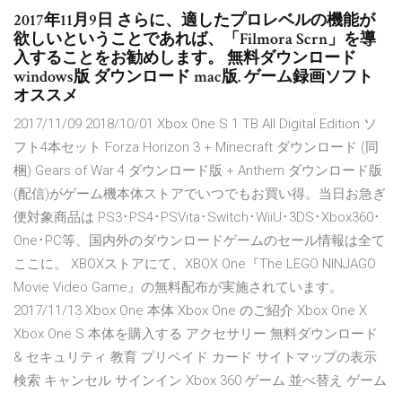
2017年11月9日 さらに、適したプロレベルの機能が
欲しいということであれば、「Filmora Scrn」を導
入することをお勧めします。 無料ダウンロード
windows版 ダウンロード mac版. ゲーム録画ソフト
オススメ
2017/11/09 2018/10/01 Xbox One S 1 TB All Digital Edition ソ
フト4本セット Forza Horizon 3 + Minecraft ダウンロード (同
梱) Gears of War 4 ダウンロード版 + Anthem ダウンロード版
(配信)がゲーム機本体ストアでいつでもお買い得。当日お急ぎ
便対象商品は PS3･PS4･PSVita･Switch･WiiU･3DS･Xbox360･
One･PC等、国内外のダウンロードゲームのセール情報は全て
ここに。 XBOXストアにて、XBOX One『The LEGO NINJAGO
Movie Video Game』の無料配布が実施されています。
2017/11/13 Xbox One 本体 Xbox One のご紹介 Xbox One X
Xbox One S 本体を購入する アクセサリー 無料ダウンロード
& セキュリティ 教育 プリペイド カード サイトマップの表示
検索 キャンセル サインイン Xbox 360 ゲーム 並べ替え ゲーム