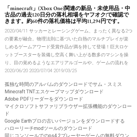
「minecraft」(Xbox One)関連の新品・未使用品・中
古品の過去120日分の落札相場をヤフオク!で確認で
きます。約60件の落札価格は平均11,294円です。
2020/04/11 サッカーとレーシングゲーム、まったく異なる2つ
の要素が融合。物理法則に基づいた白熱のマルチプレイが楽
しめるゲームアワード受賞作品が満を持して登場！巨大ロケ
ットブースターを装備し空高く舞い上がる数多のマシンを操
り、目の覚めるようなエアリアルゴールや、ゲームの流れを
2020/06/20 2020/07/04 2019/03/25
孤独な時間のアルバムのダウンロードでサム・スミス
Minecraft TNTエスケープマップダウンロード
Adobe PDFリーダーをダウンロード
マイクロソフトサファリブラウザー拡張機能のダウンロー
ド
Google Earthプロの古いバージョンをダウンロードする
ハローリーチmodツールのダウンロード
同じコンソールでのps4 2プレーヤーゲームの無料ダウン