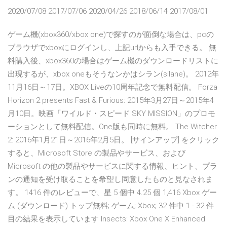
2020/07/08 2017/07/06 2020/04/26 2018/06/14 2017/08/01
ゲーム機(xbox360/xbox one)で探すのが面倒な場合は、pcの
ブラウザでxboxにログインし、上記urlからも入手できる。 無
料購入後、xbox360の場合はゲーム機のダウンロードリストに
出現するが、xbox oneもそうなンかはシラン(silane)。 2012年
11月16日～17日。XBOX Liveの10周年記念で無料配信。 Forza
Horizon 2 presents Fast & Furious: 2015年3月27日～2015年4
月10日。映画「ワイルド・スピード SKY MISSION」のプロモ
ーションとして無料配信。One版も同時に無料。 The Witcher
2: 2016年1月21日～2016年2月5日。 [サインアップ] をクリック
すると、Microsoft Store の製品やサービス、および
Microsoft の他の製品やサービスに関する情報、ヒント、プラ
ンの通知を受け取ることを希望し同意したものと見なされま
す。 1416 件のレビューで、星 5 個中 4.25 個 1,416 Xbox ゲー
ム (ダウンロード) トップ無料; ゲーム; Xbox; 32 件中 1 - 32 件
目の結果を表示しています Insects: Xbox One X Enhanced